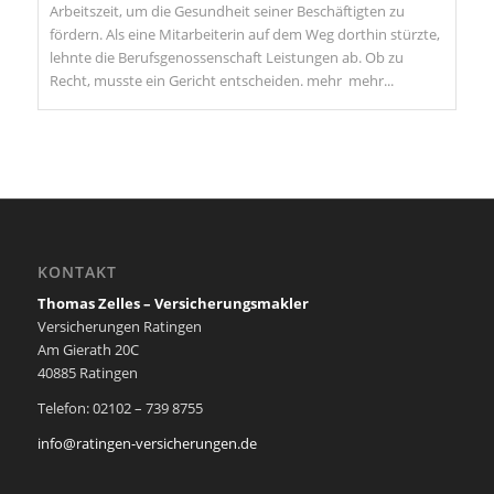
Arbeitszeit, um die Gesundheit seiner Beschäftigten zu
fördern. Als eine Mitarbeiterin auf dem Weg dorthin stürzte,
lehnte die Berufsgenossenschaft Leistungen ab. Ob zu
Recht, musste ein Gericht entscheiden. mehr
mehr...
KONTAKT
Thomas Zelles – Versicherungsmakler
Versicherungen Ratingen
Am Gierath 20C
40885 Ratingen
Telefon: 02102 – 739 8755
i
n
fo@ratingen-versicherungen.de